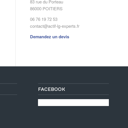
83 rue du Porteau
86000 POITIERS
06 76 19 72 53
contact@actif-lg-experts.fr
Demandez un devis
FACEBOOK