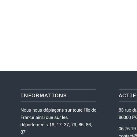
INFORMATIONS
ACTIF
Nous nous déplaçons sur toute l’Ile de
83 rue d
France ainsi que sur les
86000 P
départements 16, 17, 37, 79, 85, 86,
06 76 19
87
contact@a