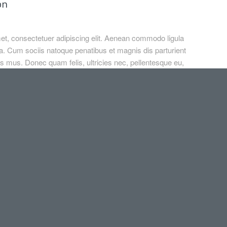
on
et, consectetuer adipiscing elit. Aenean commodo ligula
. Cum sociis natoque penatibus et magnis dis parturient
s mus. Donec quam felis, ultricies nec, pellentesque eu,
a consequat massa quis enim.