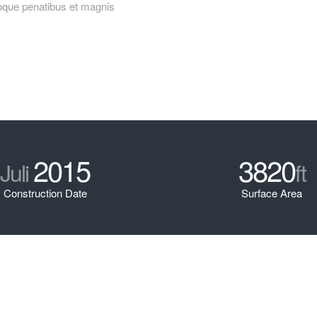
oque penatibus et magnis
2015
3820
Juli
ft
Construction Date
Surface Area