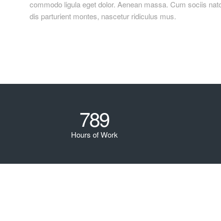
commodo ligula eget dolor. Aenean massa. Cum sociis nat
dis parturient montes, nascetur ridiculus mus.
789
Hours of Work