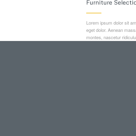
Furniture Selecti
Lorem ipsum dolor sit am
eget dolor. Aenean massa
montes, nascetur ridiculu
pretium quis, sem. Null